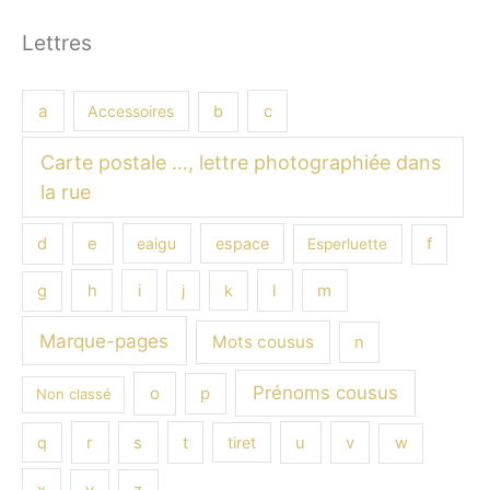
Lettres
a
Accessoires
b
c
Carte postale …, lettre photographiée dans
la rue
e
d
eaigu
espace
f
Esperluette
h
i
l
m
g
j
k
Marque-pages
Mots cousus
n
Prénoms cousus
o
p
Non classé
s
q
r
t
tiret
u
v
w
x
y
z