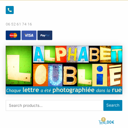
06 52 61 74 16
Search
0,00
€