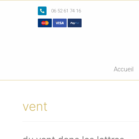
06 52 61 74 16
Accueil
vent