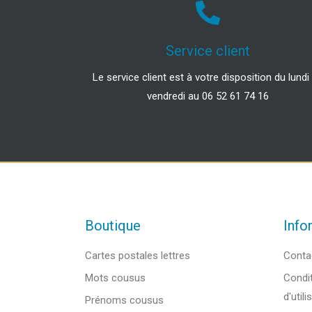
Service client
Le service client est à votre disposition du lundi
vendredi au 06 52 61 74 16
Boutique
Info
Cartes postales lettres
Conta
Mots cousus
Condit
d'utili
Prénoms cousus