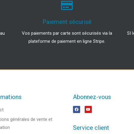
Paiement sécurisé
 au
Vos paiements par carte sont sécurisés via la
SI 
plateforme de paiement en ligne Stripe.
rmations
Abonnez-vous
ct
ions générales de vente et
Service client
sation