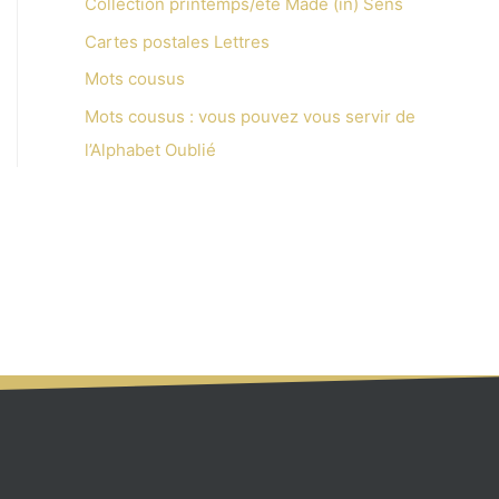
Collection printemps/été Made (in) Sens
Cartes postales Lettres
Mots cousus
Mots cousus : vous pouvez vous servir de
l’Alphabet Oublié