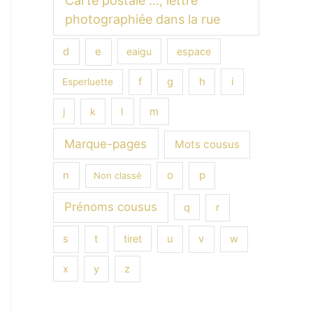
Carte postale …, lettre
photographiée dans la rue
e
d
eaigu
espace
h
i
f
g
Esperluette
l
m
j
k
Marque-pages
Mots cousus
o
p
n
Non classé
Prénoms cousus
q
r
s
t
tiret
u
v
w
x
y
z